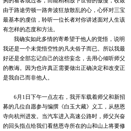
匆的看客或过客，而能稍稍放下世俗的傲慢，收敛
由于路途劳顿一路奔波狂放散乱的心，心怀对三宝
最基本的虔信，聆听一位长者对你讲述面对人生该
有怎样的态度和方法。
我确实如此多情的寄希望于他人的觉悟，说明
我还是一个未觉悟空性的凡夫俗子而已。所以我最
好还是全部忘记自己的这些妄念，去用心倾听师父
的教诲。因为也许真正需要做出正确决定和改变正
是我自己而非他人。
6
月1日下午一点左右，我开车载着师父和新招
募的几位自愿参与编撰《白玉大藏》义工，从慈恩
寺向杭州进发。当汽车进入高速公路时，师父兴奋
的回头指点给我们看慈恩寺所在的山和山上将要修