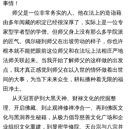
事情！
 师父是一位非常务实的人。他在法上的造诣藉
由多年阅藏的积淀已经很深厚了，实际上是一位专
家型学者型的学僧。但师父身上没有那么多学院派
的匠气。偶尔碰到师父在出坡劳动的样子，你也许
根本就不能把眼前这位师父和在法坛上法相庄严地
法师关联起来。当我开始了解师父的这样做的出发
点，我才真正感觉到师父在以入世的情怀做着出世
间的大事，为当下未来众生，耕耘播种着无限的福
田净土。
 从天冠菩萨到大黑天神、财禄文化的挖掘整
理、开启佛藏、到止观禅修禅净合一、再到佛医文
化与黑洞养生秘籍，从极力倡导慈善文化广场和企
业组织文化重建，到显密学修院、天台宗与八宗并