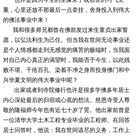
重，心里还放不那最后一点牵挂，舍身投入到伟大
的佛法事业中来！
 我和很多师兄都曾在佛前发过来生童贞出家誓
愿，以弘法利生为己任。但当我在世间无论事业还
是个人情感都走到无感觉的痛苦的极端时，当我面
对自己内心真正的渴望时，我能否于今生，以此残
败不堪、千疮百孔、染着不净之身而投身佛门和中
兴华夏文明的伟大事业中呢？
出家或者到寺院修行也许是很多学佛多年居士
内心深处最后的归宿或心底的想法。慈恩寺受人尊
敬的隆福师今年也有近七十岁了罢。他出家前曾是
一位清华大学土木工程专业毕业的工程师。在回答
居士问答时，他说：我在世间该尽的义务，工作上