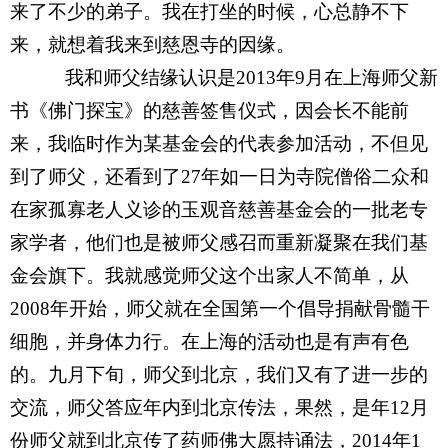
来了不少的弟子。我在打坐的时候，心总静不下
来，就想着我来到慈恩寺的因缘。
我和师父结缘认识是
2013
年
9
月在上海师父新
书《佛门探宝》的慈善签售仪式，因会长不能前
来，我临时作为某基金会的代表参加活动，不但见
到了师父，还看到了
27
年如一日为寺院僧俗二众和
在家孤寡老人义诊的玉观音慈善基金会的一批老专
家学者，他们也是被师父感召而重新凝聚在我们基
金会旗下。我就感觉师父这个出家人不简单，从
2008
年开始，师父就在全国第一个倡导捐献骨髓干
细胞，并身体力行。在上海的活动也是有声有色
的。九月下旬，师父到北京，我们又有了进一步的
交流，师父答应年内到北京传法，果然，是年
12
月
份师父就到北京传了药师佛大愿持诵法，
2014
年
1