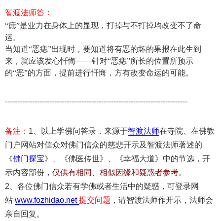
智渡法师答：
“
痣”是业力在身体上的显现，打掉与不打掉均改变不了命
运。
当知道“恶痣”出现时，要知道将有恶的坏的果报在此生到
来，就应该发心忏悔——针对“恶痣”所长的位置所预示
的“恶”的方面，提前进行忏悔，方有改变命运的可能。
--------------------------------------------------------------------------
备注：
1、以上学佛问答录，来源于
智渡法师
在寺院、在佛教
门户网站对信众对佛门信众的慈悲开示及智渡法师著述的
《
佛门探宝
》、《佛医传世》、《幸福大道》中的节选，开
示内容部份，
仅供有相同、相似因缘和疑惑者参考
。
2、各位佛门信众若有学佛或者生活中的疑惑，可登录网
站
www.fozhidao.net
提交问题
，请智渡法师作开示，法师会
亲自回复。