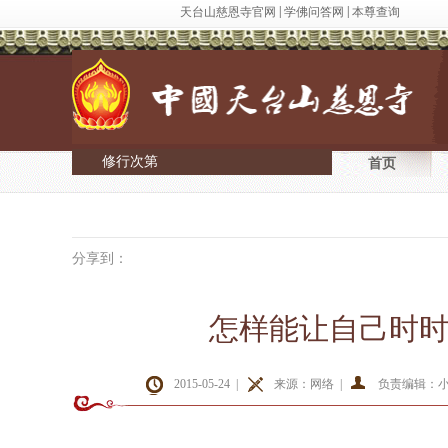
|
|
天台山慈恩寺官网
学佛问答网
本尊查询
修行次第
首页
分享到：
怎样能让自己时
2015-05-24 |
来源：网络 |
负责编辑：小